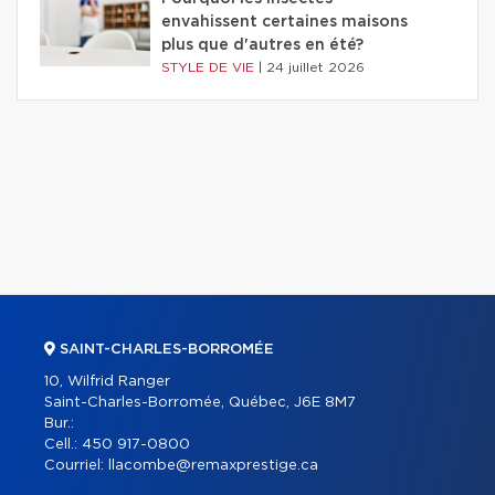
envahissent certaines maisons
plus que d'autres en été?
STYLE DE VIE
|
24 juillet 2026
SAINT-CHARLES-BORROMÉE
10, Wilfrid Ranger
Saint-Charles-Borromée, Québec, J6E 8M7
Bur.:
Cell.:
450 917-0800
Courriel:
llacombe@remaxprestige.ca