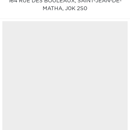
164 RUE DES BOULEAUX,
SAINT-JEAN-DE-
MATHA,
J0K 2S0