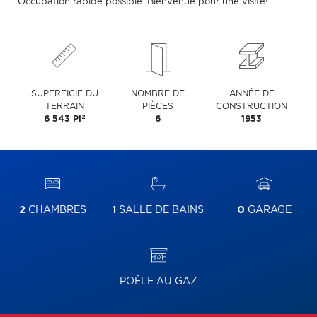
Occupation rapide possible. Bienvenue pour une visite!
SUPERFICIE DU
NOMBRE DE
ANNÉE DE
TERRAIN
PIÈCES
CONSTRUCTION
2
6 543 PI
6
1953
2
CHAMBRES
1
SALLE DE BAINS
0
GARAGE
POÊLE AU GAZ