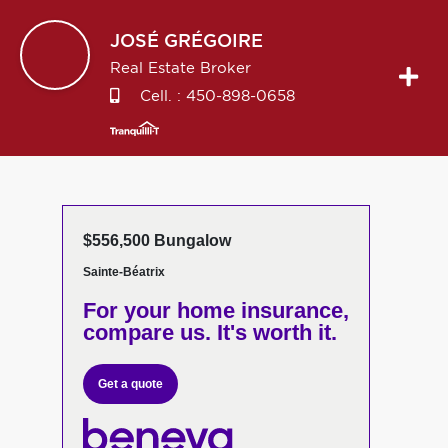
JOSÉ
GRÉGOIRE
Real Estate Broker
Cell. :
450-898-0658
$556,500 Bungalow
Sainte-Béatrix
For your home insurance,
compare us. It's worth it.
Get a quote