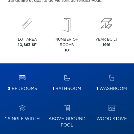
tranquillité et qualité de vie sont au rendez-vous.
LOT AREA
NUMBER OF
YEAR BUILT
10,863 SF
ROOMS
1991
10
3
BEDROOMS
1
BATHROOM
1
WASHROOM
1
SINGLE WIDTH
ABOVE-GROUND
WOOD STOVE
POOL