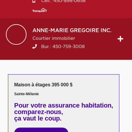
Cell.:
450-898-0658
ANNE-MARIE
GREGOIRE INC.
Courtier immobilier
Bur.:
450-759-3008
Maison à étages 395 000 $
Sainte-Mélanie
Pour votre
assurance habitation,
comparez-nous,
ça vaut le coup.